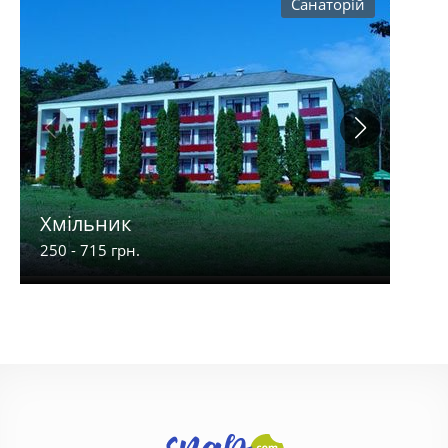
Санаторій
МРЦ
Хмільник
Укр
250 - 715 грн.
570 -