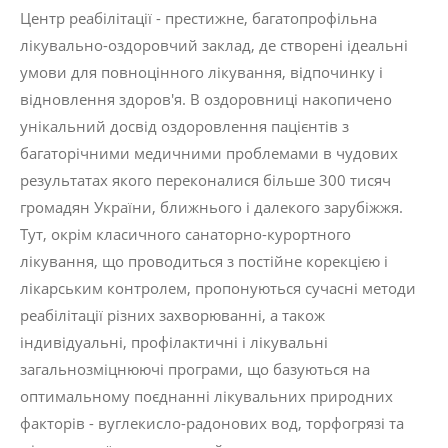
Центр реабілітації - престижне, багатопрофільна
лікувально-оздоровчий заклад, де створені ідеальні
умови для повноцінного лікування, відпочинку і
відновлення здоров'я. В оздоровниці накопичено
унікальний досвід оздоровлення пацієнтів з
багаторічними медичними проблемами в чудових
результатах якого переконалися більше 300 тисяч
громадян України, ближнього і далекого зарубіжжя.
Тут, окрім класичного санаторно-курортного
лікування, що проводиться з постійне корекцією і
лікарським контролем, пропонуються сучасні методи
реабілітації різних захворюванні, а також
індивідуальні, профілактичні і лікувальні
загальнозміцнюючі програми, що базуються на
оптимальному поєднанні лікувальних природних
факторів - вуглекисло-радонових вод, торфогрязі та