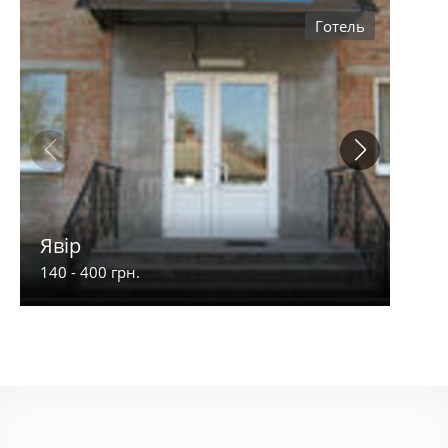
Готель
Явір
Рів'
140 - 400 грн.
470 -