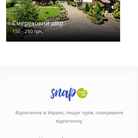
Смерековий двір
Reik
150 - 250 грн.
320 -
Відпочинок в Україні, пошук турів, планування
відпочинку