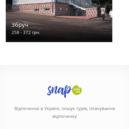
Збруч
Акв
258 - 372 грн.
870 -
Відпочинок в Україні, пошук турів, планування
відпочинку