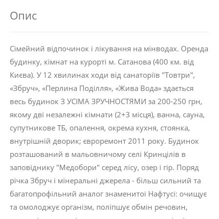
Опис
Сімейний відпочинок і лікування на мінводах. Оренда
будинку, кімнат на курорті м. Сатанова (400 км. від
Києва). У 12 хвилинах ходи від санаторіїв "Товтри",
«Збруч», «Перлина Поділля», «Жива Вода» здається
весь будинок З УСІМА ЗРУЧНОСТЯМИ за 200-250 грн,
якому дві незалежні кімнати (2+3 місця), ванна, сауна,
супутникове ТБ, опалення, окрема кухня, стоянка,
внутрішній дворик; євроремонт 2011 року. Будинок
розташований в мальовничому селі Кринцілів в
заповіднику "Медобори" серед лісу, озер і гір. Поряд
річка Збруч і мінеральні джерела - більш сильний та
багатопрофільний аналог знаменитої Нафтусі: очищує
та омолоджує організм, поліпшує обмін речовин,