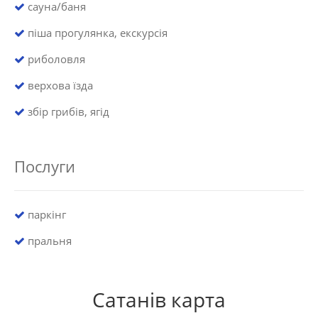
сауна/баня
піша прогулянка, екскурсія
риболовля
верхова їзда
збір грибів, ягід
Послуги
паркінг
пральня
Сатанів карта