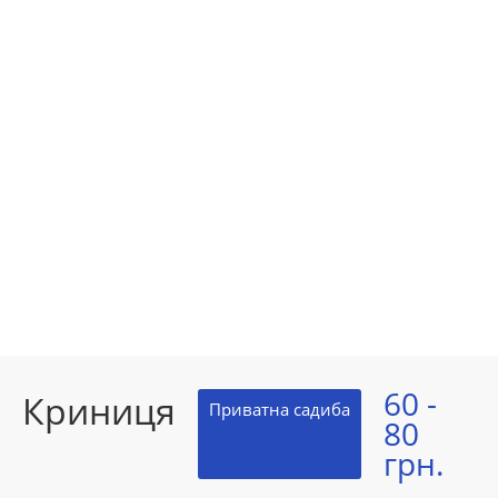
60 -
Криниця
Приватна садиба
80
грн.