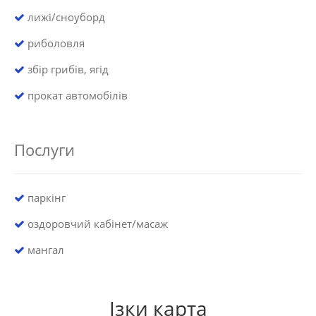
лижі/сноуборд
риболовля
збір грибів, ягід
прокат автомобілів
Послуги
паркінг
оздоровчий кабінет/масаж
мангал
Ізки карта