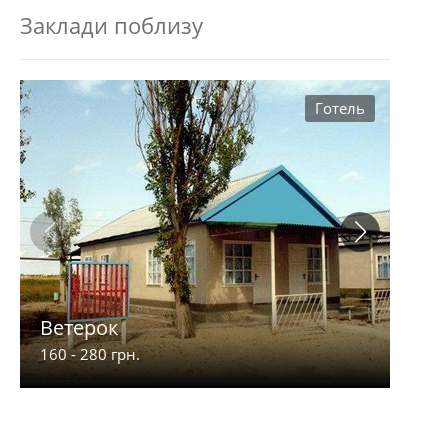
Заклади поблизу
Готель
Ветерок
Мер
160 - 280 грн.
550 -