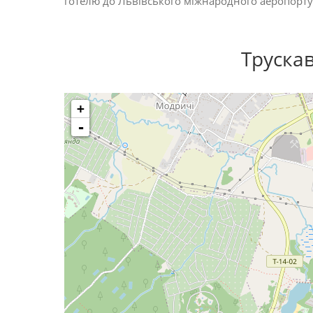
готелю до Львівського міжнародного аеропорту
Труска
+
-