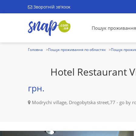
Зворотній зв'язок
Пошук проживання
Головна
Пошук проживання по областях
Пошук прожив
Hotel Restaurant Vi
грн.
Modrychi village, Drogobytska street,77 - go by 