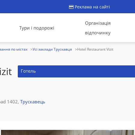
Реклама на сайті
Організація
Тури і подорожі
відпочинку
ання по містах
Усі заклади Трускавця
Hotel Restaurant Vizit
zit
Готель
road 1402,
Трускавець