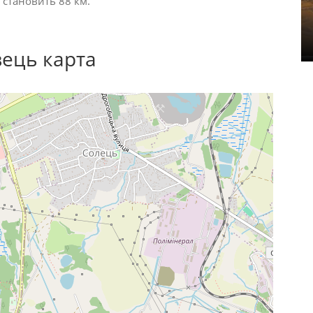
 становить 88 км.
вець карта