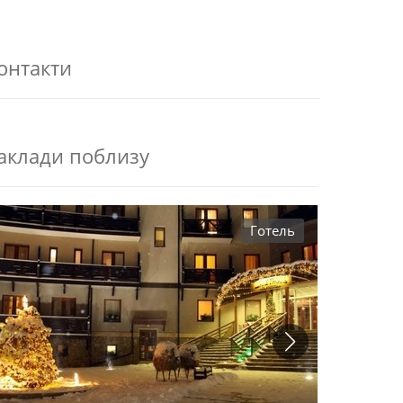
онтакти
аклади поблизу
Готель