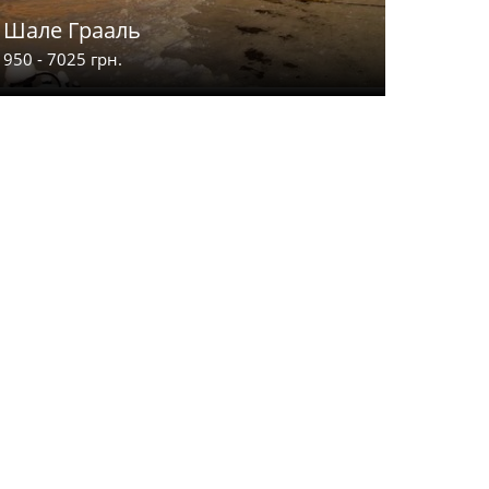
Шале Грааль
Карпат
950 - 7025 грн.
800 - 2700