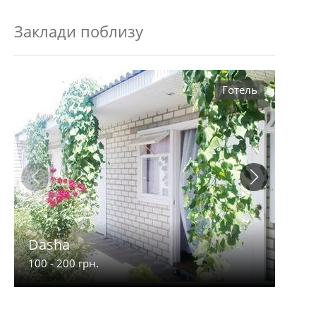
Заклади поблизу
Готель
Dasha
Гал
100 - 200 грн.
120 -