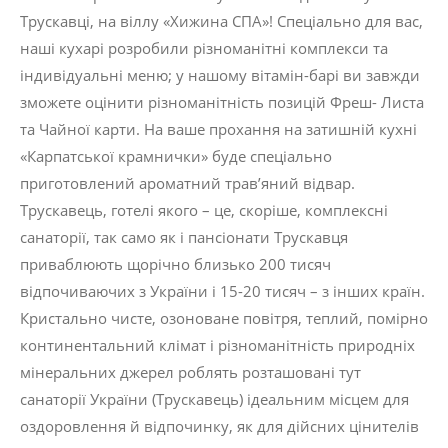
Трускавці, на віллу «Хижина СПА»! Спеціально для вас,
наші кухарі розробили різноманітні комплекси та
індивідуальні меню; у нашому вітамін-барі ви завжди
зможете оцінити різноманітність позицій Фреш- Листа
та Чайної карти. На ваше прохання на затишній кухні
«Карпатської крамнички» буде спеціально
приготовлений ароматний трав’яний відвар.
Трускавець, готелі якого – це, скоріше, комплексні
санаторії, так само як і пансіонати Трускавця
приваблюють щорічно близько 200 тисяч
відпочиваючих з України і 15-20 тисяч – з інших країн.
Кристально чисте, озоноване повітря, теплий, помірно
континентальний клімат і різноманітність природніх
мінеральних джерел роблять розташовані тут
санаторії України (Трускавець) ідеальним місцем для
оздоровлення й відпочинку, як для дійсних цінителів