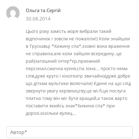
Ольга та Сергій
30.08.2014
Цього року замість моря вибрали такий
відпочинок і зовсім не пожаліли!) Коли знайшли
в Трускавці *Хижину спа*,ззовні вона враження
не справила,але коли зайшли всередину..це
рай)затишний інтер*єр,приємний
персонал,смачна кухня,спа зона... просто нема
слів,дуже круто і кінотеатр звичайно(дуже добре
що діткам мультики включали) Єдине на що слід
звернути увагу керівництву,це wi-fi,ця послуга
платна тому він міг бути кращий,а також варто
поставити якийсь знак*Хижина спа* при
дорозі,оскільки вулиц...