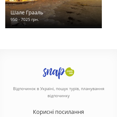
Шале Грааль
Кар
950 - 7025 грн.
800 -
Відпочинок в Україні, пошук турів, планування
відпочинку
Корисні посилання