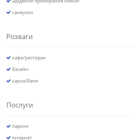
щоденне прибирання кімнат
санвузол
Розваги
кафе/ресторан
басейн
сауна/баня
Послуги
паркінг
інтернет