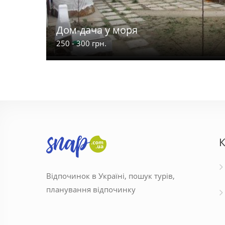
Дом-дача у моря
250 - 300 грн.
К
Відпочинок в Україні, пошук турів,
планування відпочинку