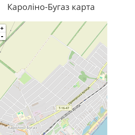
Кароліно-Бугаз карта
+
-