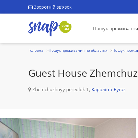
Зворотній зв'язок
Пошук проживання
Головна
Пошук проживання по областях
Пошук прожив
Guest House Zhemchuz
Zhemchuzhnyy pereulok 1,
Кароліно-Бугаз