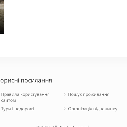
У Алексея
У С
240 - 800 грн.
480 - 
орисні посилання
Правила користування
Пошук проживання
сайтом
Тури і подорожі
Організація відпочинку