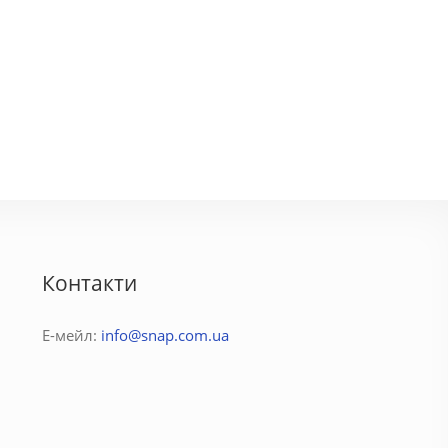
еменыча
Домик
1300 грн.
80 - 100 грн.
Контакти
Е-мейл:
info@snap.com.ua