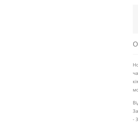
О
Но
ча
кі
мо
Ві
За
- 