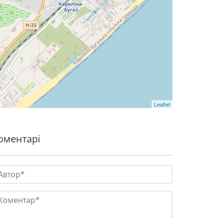
Leaflet
оментарі