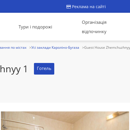
Реклама на сайті
Організація
Тури і подорожі
відпочинку
ання по містах
Усі заклади Кароліно-Бугаза
Guest House Zhemchuzhnyy
hnyy 1
Готель