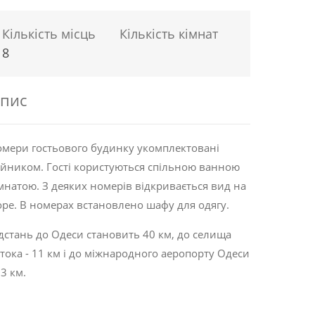
Кількість місць
Кількість кімнат
8
пис
мери гостьового будинку укомплектовані
йником. Гості користуються спільною ванною
мнатою. З деяких номерів відкривається вид на
ре. В номерах встановлено шафу для одягу.
дстань до Одеси становить 40 км, до селища
тока - 11 км і до міжнародного аеропорту Одеси
33 км.