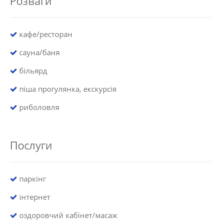
Розваги
кафе/ресторан
сауна/баня
більярд
піша прогулянка, екскурсія
риболовля
Послуги
паркінг
інтернет
оздоровчий кабінет/масаж