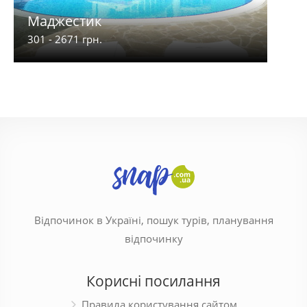
Маджестик
Кр
301 - 2671 грн.
270 -
Відпочинок в Україні, пошук турів, планування
відпочинку
Корисні посилання
Правила користування сайтом