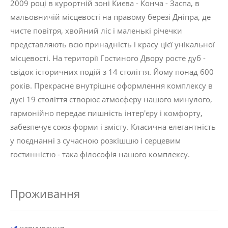
2009 році в курортній зоні Києва - Конча - Заспа, в
мальовничій місцевості на правому березі Дніпра, де
чисте повітря, хвойний ліс і маленькі річечки
представляють всю принадність і красу цієї унікальної
місцевості. На території Гостиного Двору росте дуб -
свідок історичних подій з 14 століття. Йому понад 600
років. Прекрасне внутрішнє оформлення комплексу в
дусі 19 століття створює атмосферу нашого минулого,
гармонійно передає пишність інтер'єру і комфорту,
забезпечує союз форми і змісту. Класична елегантність
у поєднанні з сучасною розкішшю і серцевим
гостинністю - така філософія нашого комплексу.
Проживання