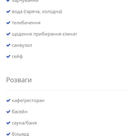
харчування
вода (гаряча, холодна)
телебачення
щоденне прибирання кімнат
санвузол
сейф
Розваги
кафе/ресторан
басейн
сауна/баня
більярд