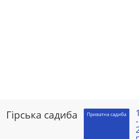
Гірська садиба
Приватна садиба
-