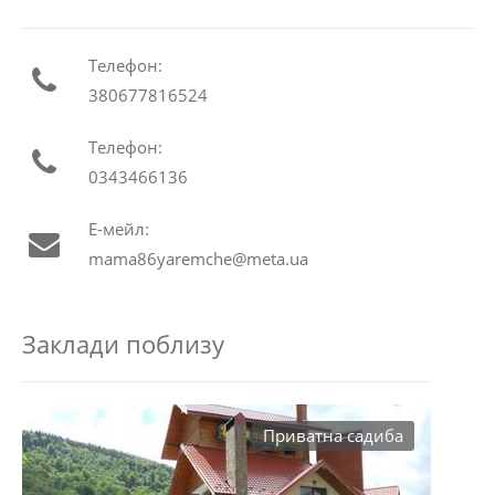
Телефон:
380677816524
Телефон:
0343466136
Е-мейл:
mama86yaremche@meta.ua
Заклади поблизу
Приватна садиба