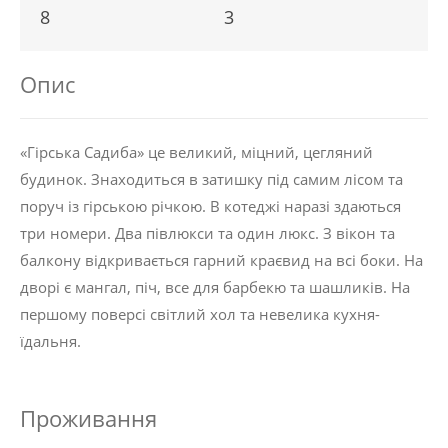
8
3
Опис
«Гірська Садиба» це великий, міцний, цегляний
будинок. Знаходиться в затишку під самим лісом та
поруч із гірською річкою. В котеджі наразі здаються
три номери. Два півлюкси та один люкс. З вікон та
балкону відкривається гарний краєвид на всі боки. На
дворі є мангал, піч, все для барбекю та шашликів. На
першому поверсі світлий хол та невелика кухня-
їдальня.
Проживання