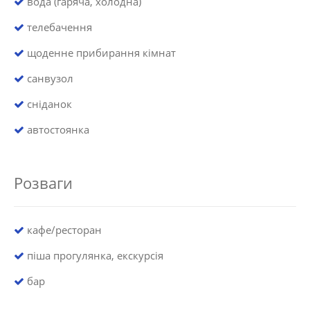
вода (гаряча, холодна)
телебачення
щоденне прибирання кімнат
санвузол
сніданок
автостоянка
Розваги
кафе/ресторан
піша прогулянка, екскурсія
бар