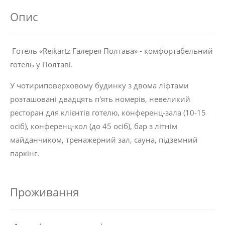
Опис
Готель «Reikartz Галерея Полтава» - комфортабельний
готель у Полтаві.
У чотириповерховому будинку з двома ліфтами
розташовані двадцять п'ять номерів, невеликий
ресторан для клієнтів готелю, конференц-зала (10-15
осіб), конференц-хол (до 45 осіб), бар з літнім
майданчиком, тренажерний зал, сауна, підземний
паркінг.
Проживання