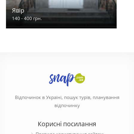
Явір
Рів'
140 - 400 грн.
470 -
Відпочинок в Україні, пошук турів, планування
відпочинку
Корисні посилання
Правила користування сайтом