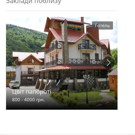
Заклади поблизу
Готель
Цвіт папороті
Кра
800 - 4000 грн.
75 - 