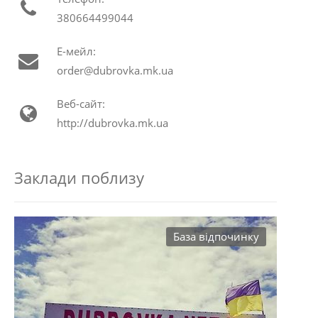
380664499044
Е-мейл:
order@dubrovka.mk.ua
Веб-сайт:
http://dubrovka.mk.ua
Заклади поблизу
База відпочинку