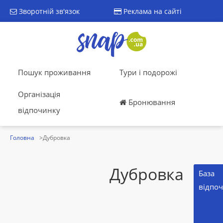
Зворотній зв'язок
Реклама на сайті
Пошук проживання
Тури і подорожі
Організація
Бронювання
відпочинку
Головна
Дубровка
Дубровка
База
відпо