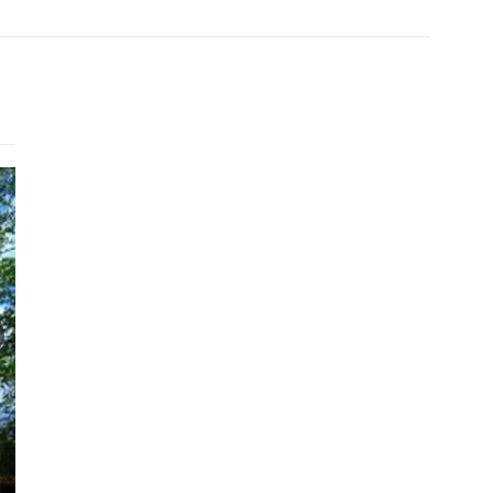
Готель
City Club
Київ
450 - 880 грн.
415 - 