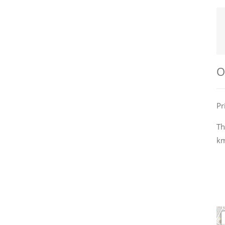
О
Pr
Th
km