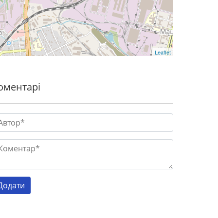
Leaflet
оментарі