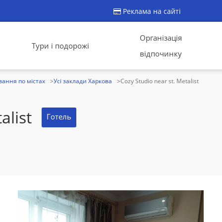
Реклама на сайті
Організація
Тури і подорожі
відпочинку
ання по містах
Усі заклади Харкова
Cozy Studio near st. Metalist
alist
Готель