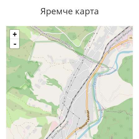
Яремче карта
+
-