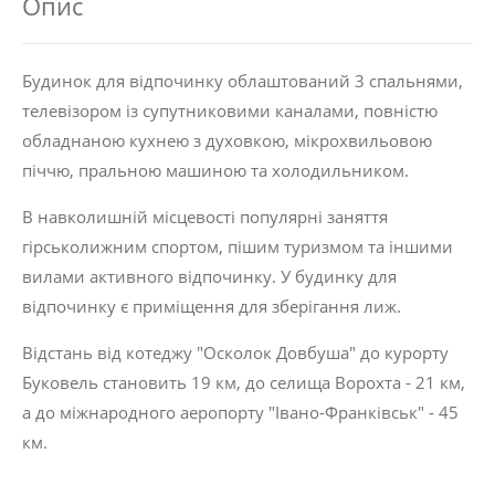
Опис
Будинок для відпочинку облаштований 3 спальнями,
телевізором із супутниковими каналами, повністю
обладнаною кухнею з духовкою, мікрохвильовою
піччю, пральною машиною та холодильником.
В навколишній місцевості популярні заняття
гірськолижним спортом, пішим туризмом та іншими
вилами активного відпочинку. У будинку для
відпочинку є приміщення для зберігання лиж.
Відстань від котеджу "Осколок Довбуша" до курорту
Буковель становить 19 км, до селища Ворохта - 21 км,
а до міжнародного аеропорту "Івано-Франківськ" - 45
км.