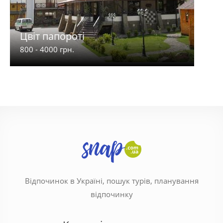
Цвіт папороті
Кра
800 - 4000 грн.
75 - 
Відпочинок в Україні, пошук турів, планування
відпочинку