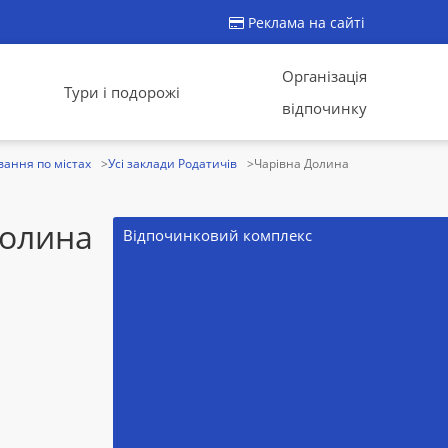
Реклама на сайті
Організація
Тури і подорожі
відпочинку
ання по містах
Усі заклади Родатичів
Чарівна Долина
Долина
Відпочинковий комплекс