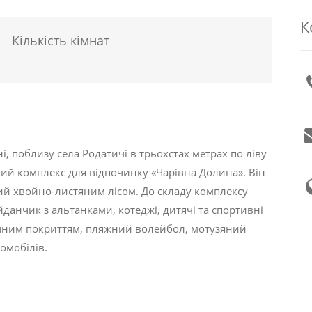
К
Кількість кімнат
і, поблизу села Родатичі в трьохстах метрах по ліву
ний комплекс для відпочинку «Чарівна Долина». Він
ий хвойно-листяним лісом. До складу комплексу
йданчик з альтанками, котеджі, дитячі та спортивні
учним покриттям, пляжний волейбол, мотузяний
томобілів.