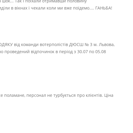
о шок... Так і поїхали отримавши половину
діли в вікнах і чекали коли ми вже поїдемо.... ГАНЬБА!
ДЯКУ від команди вотерполістів ДЮСШ № 3 м. Львова,
сно проведений відпочинок в період з 30.07 по 05.08
се поламане, персонал не турбується про клієнтів. Ціна