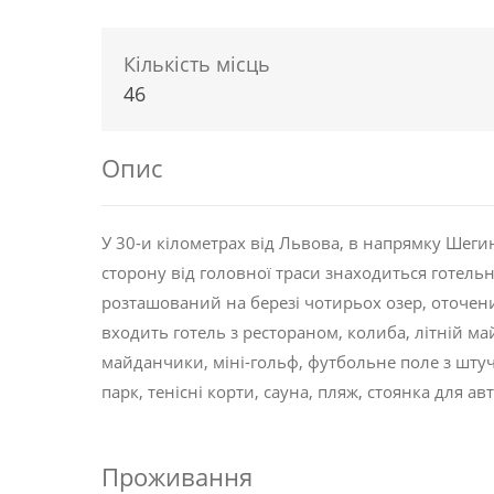
Кількість місць
46
Опис
У 30-и кілометрах від Львова, в напрямку Шегин
сторону від головної траси знаходиться готель
розташований на березі чотирьох озер, оточен
входить готель з рестораном, колиба, літній ма
майданчики, міні-гольф, футбольне поле з шт
парк, тенісні корти, сауна, пляж, стоянка для ав
Проживання