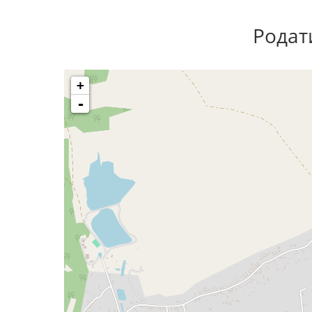
Родат
+
-