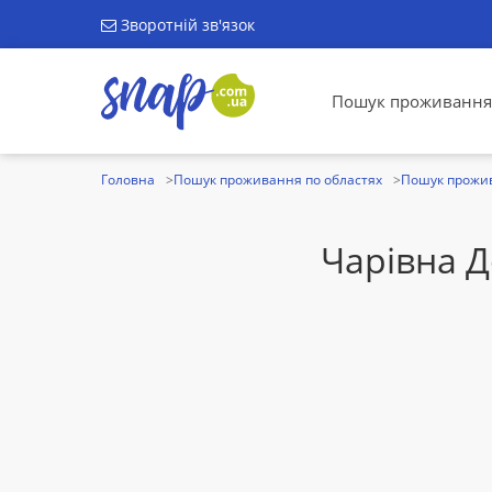
Зворотній зв'язок
Пошук проживання
Головна
Пошук проживання по областях
Пошук прожив
Чарівна 