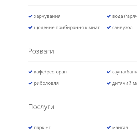
харчування
вода (гаряч
щоденне прибирання кімнат
санвузол
Розваги
кафе/ресторан
сауна/бан
риболовля
дитячий м
Послуги
паркінг
мангал