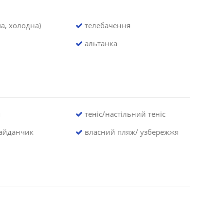
а, холодна)
телебачення
альтанка
я
теніс/настільний теніс
айданчик
власний пляж/ узбережжя