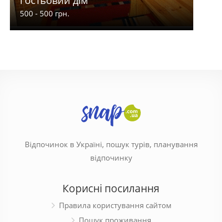
Гостьовий дім
Бо
500 - 500 грн.
180 -
Відпочинок в Україні, пошук турів, планування
відпочинку
Корисні посилання
Правила користування сайтом
Пошук проживання