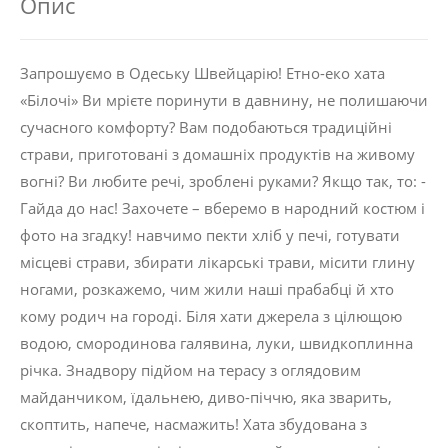
Опис
Запрошуємо в Одеську Швейцарію! Етно-еко хата
«Білочі» Ви мрієте поринути в давнину, не полишаючи
сучасного комфорту? Вам подобаються традиційні
страви, приготовані з домашніх продуктів на живому
вогні? Ви любите речі, зроблені руками? Якщо так, то: -
Гайда до нас! Захочете – вберемо в народний костюм і
фото на згадку! навчимо пекти хліб у печі, готувати
місцеві страви, збирати лікарські трави, місити глину
ногами, розкажемо, чим жили наші прабабці й хто
кому родич на городі. Біля хати джерела з цілющою
водою, смородинова галявина, луки, швидкоплинна
річка. Знадвору підйом на терасу з оглядовим
майданчиком, їдальнею, диво-піччю, яка зварить,
скоптить, напече, насмажить! Хата збудована з