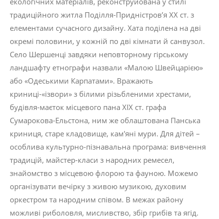
екологічних матеріалів, реконструйована у стилі
традиційного житла Поділля-Придністров’я ХХ ст. з
елементами сучасного дизайну. Хата поділена на дві
окремі половини, у кожній по дві кімнати й санвузол.
Село Шершенці завдяки неповторному гірському
ландшафту етнографи назвали «Малою Швейцарією»
або «Одеськими Карпатами». Вражають
криниці-«ізвори» з білими різьбленими хрестами,
будівля-маєток місцевого пана ХІХ ст. графа
Сумарокова-Ельстона, ним же облаштована Панська
криниця, старе кладовище, кам'яні мури. Для дітей –
особлива культурно-пізнавальна програма: вивчення
традицій, майстер-класи з народних ремесел,
знайомство з місцевою флорою та фауною. Можемо
організувати вечірку з живою музикою, духовим
оркестром та народним співом. В межах району
можливі риболовля, мисливство, збір грибів та ягід.