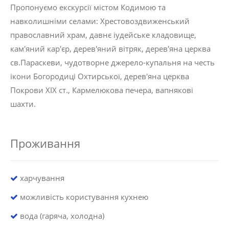
Пропонуємо екскурсії містом Кодимою та
навколишніми селами: Хрестовоздвиженський
православний храм, давнє іудейське кладовище,
кам'яний кар'єр, дерев'яний вітряк, дерев'яна церква
св.Параскеви, чудотворне джерело-купальня на честь
ікони Богородиці Охтирської, дерев'яна церква
Покрови ХІХ ст., Кармелюкова печера, вапнякові
шахти.
Проживання
харчування
можливість користування кухнею
вода (гаряча, холодна)