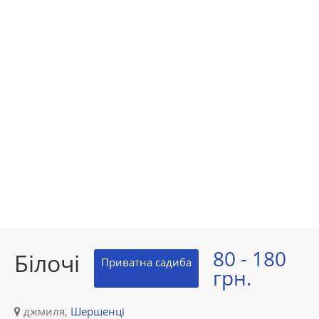
80 - 180
Білочі
Приватна садиба
грн.
джмиля,
Шершенці