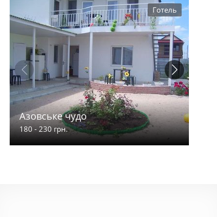
Готель
Азовське чудо
Біл
180 - 230 грн.
500 -