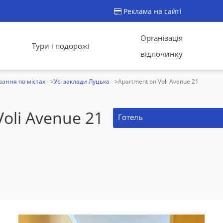
Реклама на сайті
Організація
Тури і подорожі
відпочинку
ання по містах
Усі заклади Луцька
Apartment on Voli Avenue 21
oli Avenue 21
Готель