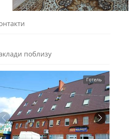
онтакти
аклади поблизу
Готель