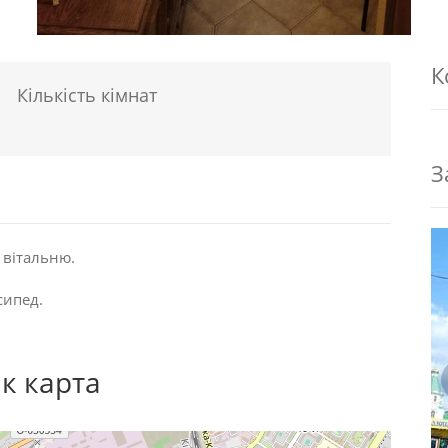
К
Кількість кімнат
З
 вітальню.
сипед.
к карта