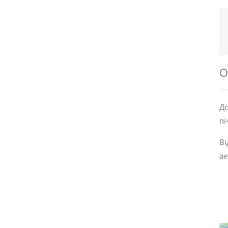
О
До
пі
Ві
ае