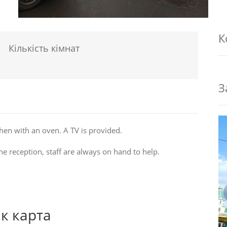
К
Кількість кімнат
З
hen with an oven. A TV is provided.
he reception, staff are always on hand to help.
к карта