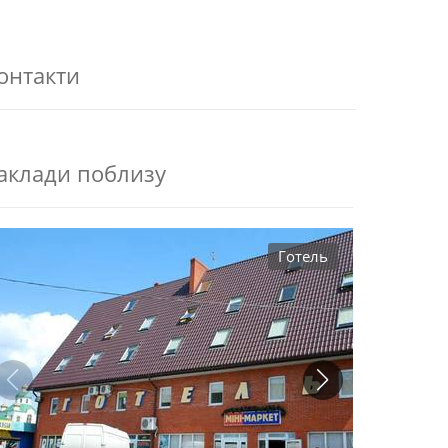
онтакти
аклади поблизу
Готель