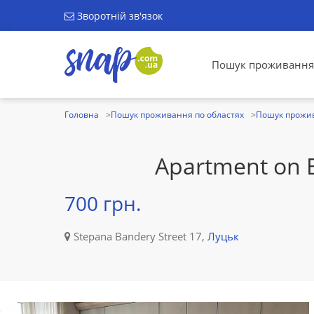
Зворотній зв'язок
Пошук проживання
Головна
Пошук проживання по областях
Пошук прожив
Apartment on 
700 грн.
Stepana Bandery Street 17,
Луцьк