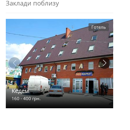
Заклади поблизу
Готель
Кедем
Луч
160 - 400 грн.
135 -