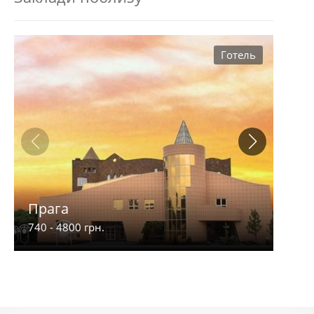
Готель
Прага
Аза
740 - 4800 грн.
700 -