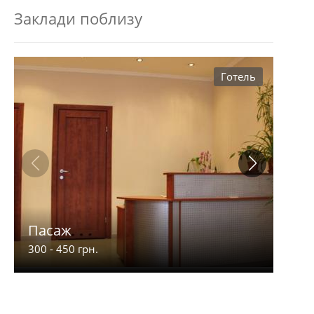
Заклади поблизу
Готель
Пасаж
Пра
300 - 450 грн.
150 -