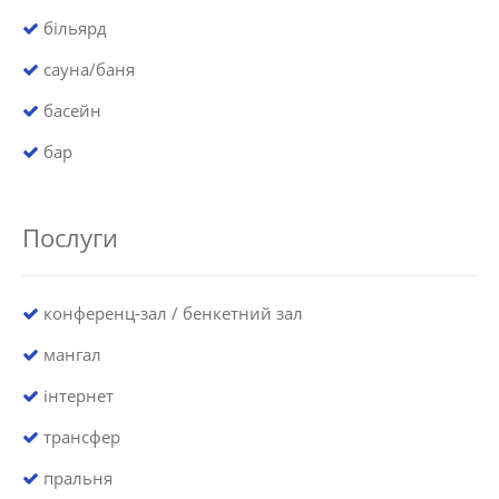
більярд
сауна/баня
басейн
бар
Послуги
конференц-зал / бенкетний зал
мангал
інтернет
трансфер
пральня