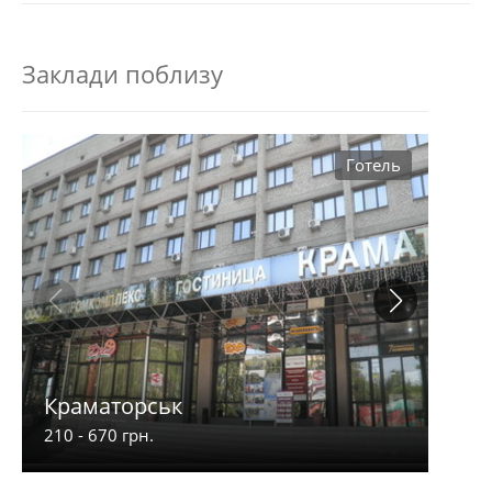
Заклади поблизу
Готель
Краматорськ
Com
210 - 670 грн.
600 -