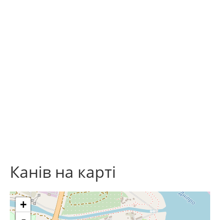
Канів на карті
+
-