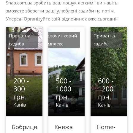
Snap.com.ua зробить ваш пошук легким і ви навіть
зможете зберегти ваші улюблені садиби на потім.
Уперед! Організуйте свій відпочинок вже сьогодні!
Приватна
Відпочинковий
Приватна
садиба
комплекс
садиба
200 -
500 -
600 -
300
1000
1200
грн.
грн.
грн.
Канів
Канів
Канів
Бобриця
Княжа
Home-