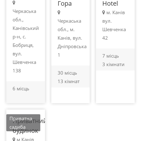
Гора
Hotel
Черкаська
м. Канів
обл.,
Черкаська
вул.
Канівський
обл., м.
Шевченка
р-н, с.
Канів, вул.
42
Бобриця,
Дніпровська
вул.
1
7 місць
Шевченка
3 кімнати
200 -
138
30 місць
500
13 кімнат
грн.
6 місць
Канів
Приватна
Приватний
садиба
будинок
м Канів