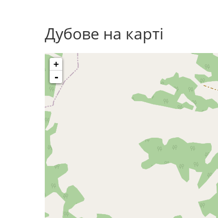
Дубове на карті
+
-