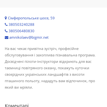
Сімферопольське шосе, 59
380503240288
380506480830
amnikolaev@bigmir.net
На вас чекає привітна зустріч, професійне
обслуговування і захоплива пізнавальна програма.
Досвідчені пілоти-інструктори відкриють для вас
таємниці повітряного океану, покажуть куточки
своєрідних українських ландшафтів з висоти
пташиного польоту, нададуть вам відпочинок, про
який ви мріяли.
Коментарі