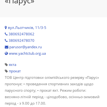
«Парус»
вул.Льотчиків, 11/3-5
380692478062
380692478070
parusor@yandex.ru
www.yachtctub.org.ua
яхта
прокат
ТОВ Центр підготовки олімпійського резерву «Парус»
пропонує: • проведення спортивних заходів щодо
парусного спорту; • прокат яхт. Режим роботи:
весняно-літній період - цілодобово, осінньо-зимовий
період - з 9.00 до 17.00.