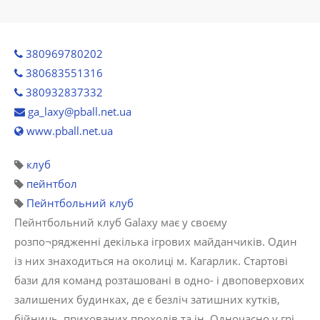
380969780202
380683551316
380932837332
ga_laxy@pball.net.ua
www.pball.net.ua
клуб
пейнтбол
Пейнтбольний клуб
Пейнтбольний клуб Galaxy має у своєму
розпо¬рядженні декілька ігрових майданчиків. Один
із них знаходиться на околиці м. Кагарлик. Стартові
бази для команд розташовані в одно- і двоповерхових
залишених будинках, де є безліч затишних кутків,
бійниць, прихованих проходів та ін. Одночасно у грі