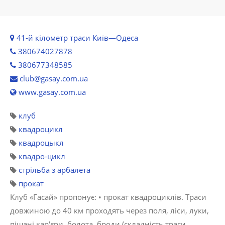
41-й кілометр траси Київ—Одеса
380674027878
380677348585
club@gasay.com.ua
www.gasay.com.ua
клуб
квадроцикл
квадроцыкл
квадро-цикл
стрільба з арбалета
прокат
Клуб «Гасай» пропонує: • прокат квадроциклів. Траси
довжиною до 40 км проходять через поля, ліси, луки,
піщані кар'єри, болота, броди (складність траси