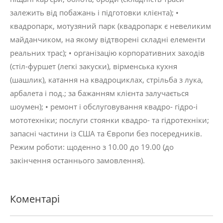
залежить від побажань і підготовки клієнта); •
квадропарк, мотузяний парк (квадропарк є невеликим
майданчиком, на якому відтворені складні елементи
реальних трас); • організацію корпоративних заходів
(стіл-фуршет (легкі закуски), вірменська кухня
(шашлик), катання на квадроциклах, стрільба з лука,
арбалета і под.; за бажанням клієнта залучається
шоумен); • ремонт і обслуговування квадро- гідро-і
мототехніки; послуги стоянки квадро- та гідротехніки;
запасні частини із США та Європи без посередників.
Режим роботи: щоденно з 10.00 до 19.00 (до
закінчення останнього замовлення).
Коментарі