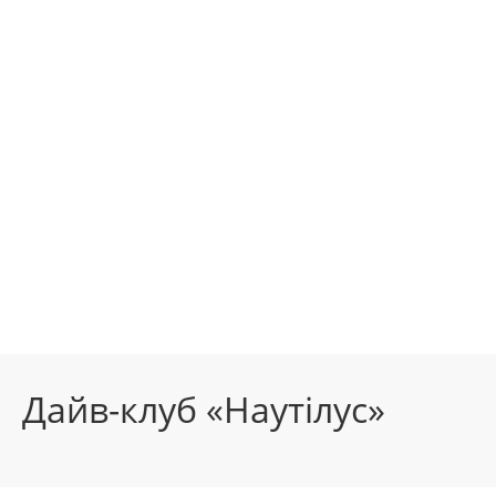
Дайв-клуб «Наутілус»