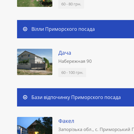
60 - 80 грн.
Вілли Приморского посада
Дача
Набережная 90
60 - 100 грн.
Бази відпочинку Приморского посада
Факел
Запорізька обл., с. Приморський П