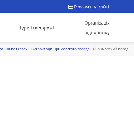
Реклама на сайті
Організація
Тури і подорожі
відпочинку
ання по містах
Усі заклади Приморского посада
Приморский посад