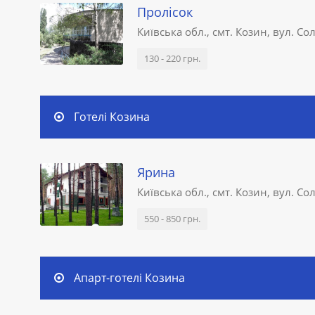
Пролісок
Київська обл., смт. Козин, вул. С
130 - 220 грн.
Готелі Козина
Ярина
Київська обл., смт. Козин, вул. Со
550 - 850 грн.
Апарт-готелі Козина