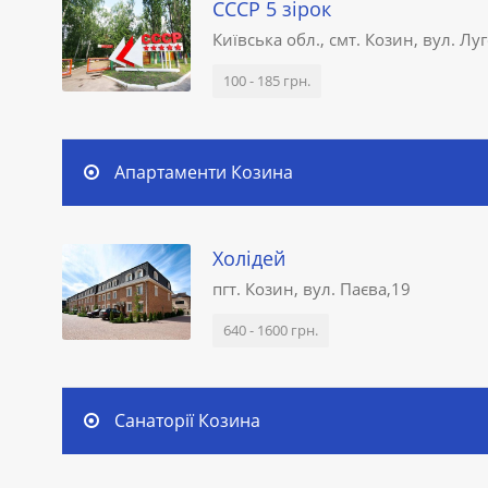
СССР 5 зірок
Київська обл., смт. Козин, вул. Лу
100 - 185 грн.
Aпартаменти Козина
Холідей
пгт. Козин, вул. Паєва,19
640 - 1600 грн.
Санаторії Козина