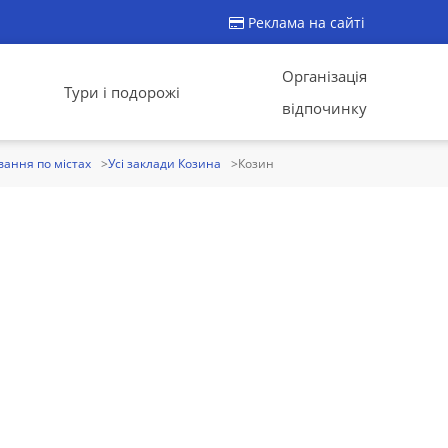
Реклама на сайті
Організація
Тури і подорожі
відпочинку
ання по містах
Усі заклади Козина
Козин